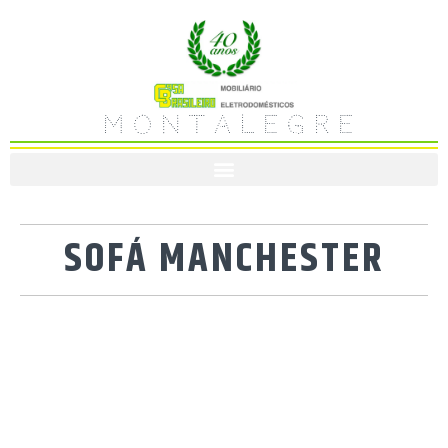
M O N T A L E G R E
SOFÁ MANCHESTER