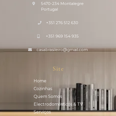
5470-234 Montalegre
Portugal
+351 276 512 630
+351 969 154 935
casabrasileiro@gmail.com
Site
Home
Cozinhas
Quem Somos
Electrodomésticos & TV
Serviços