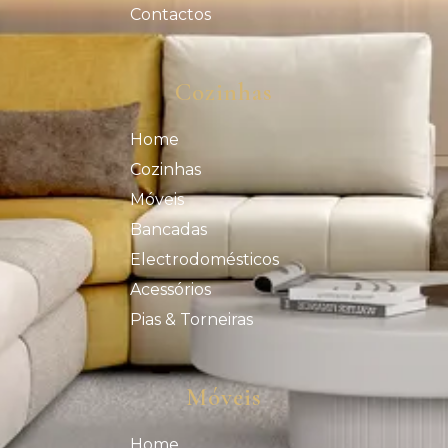
Contactos
Cozinhas
Home
Cozinhas
Móveis
Bancadas
Electrodomésticos
Acessórios
Pias & Torneiras
Móveis
Home