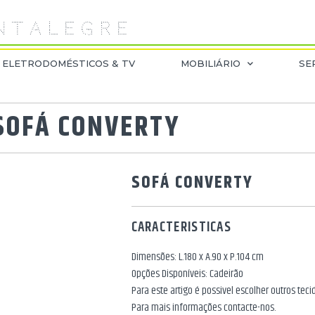
 T A L E G R E
ELETRODOMÉSTICOS & TV
MOBILIÁRIO
SE
SOFÁ CONVERTY
SOFÁ CONVERTY
CARACTERISTICAS
Dimensões: L.180 x A.90 x P.104 cm
Opções Disponíveis: Cadeirão
Para este artigo é possivel escolher outros tec
Para mais informações contacte-nos.