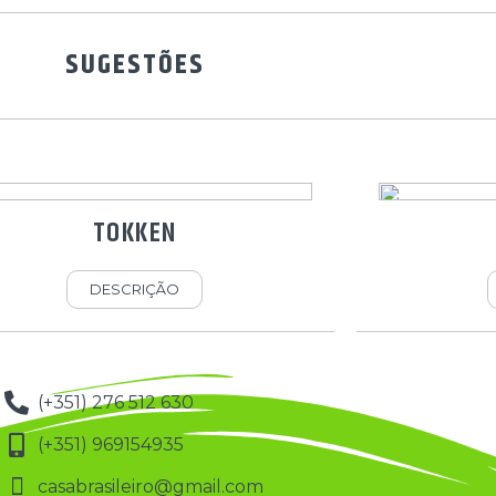
SUGESTÕES
TOKKEN
DESCRIÇÃO
(+351) 276 512 630
(+351) 969154935
casabrasileiro@gmail.com