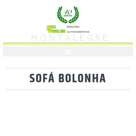
M O N T A L E G R E
SOFÁ BOLONHA