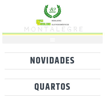
M O N T A L E G R E
NOVIDADES
QUARTOS