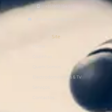
+351969 154 935
casabrasileiro@gmail.com
Site
Home
Cozinhas
Quem Somos
Electrodomésticos & TV
Serviços
Contactos