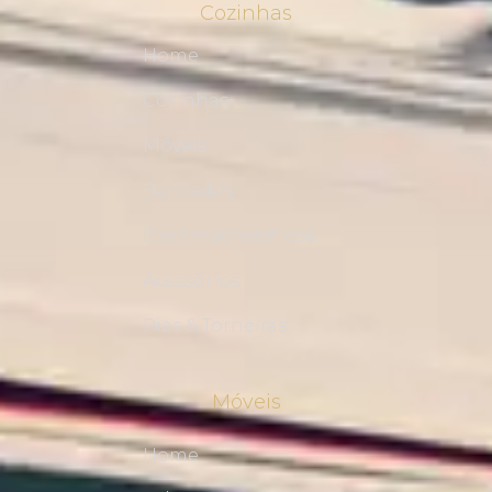
Cozinhas
Home
Cozinhas
Móveis
Bancadas
Electrodomésticos
Acessórios
Pias & Torneiras
Móveis
Home