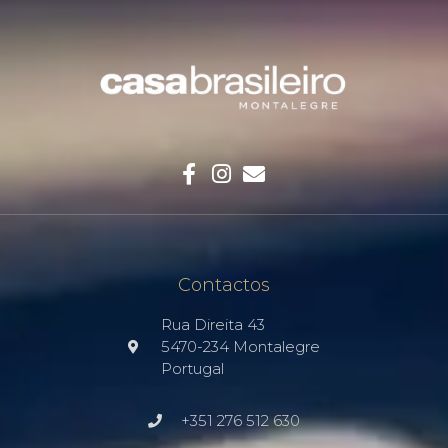
Diapositive 1 Titre
Lorem ipsum dolor sit amet
consectetur adipiscing elit dolor
Cliquer ici
Contactos
Rua Direita 43
5470-234 Montalegre
Portugal
+351 276 512 630